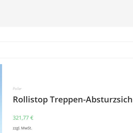
Poller
Rollistop Treppen-Absturzsic
321,77
€
zzgl. MwSt.