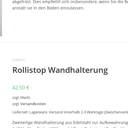
abgefräst. Dies empfiehlt sich insbesondere, wenn Sie die 
anstatt sie in den Boden einzulassen.
Dieses
Produkt
weist
mehrere
Varianten
auf.
Die
Optionen
können
auf
der
Zubehör
Produktseite
gewählt
Rollistop Wandhalterung
werden
42,50
€
zzgl. MwSt.
zzgl.
Versandkosten
Lieferzeit:
Lagerware. Versand innerhalb 2-3 Werktage (Zwischenver
Zweiteilige Wandhalterung aus Edelstahl zur Aufbewahrung e