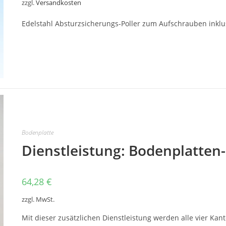
zzgl.
Versandkosten
Edelstahl Absturzsicherungs-Poller zum Aufschrauben inklu
Dieses
Produkt
weist
mehrere
Varianten
auf.
Die
Optionen
können
auf
der
Produktseite
gewählt
Bodenplatte
werden
Dienstleistung: Bodenplatten
64,28
€
zzgl. MwSt.
Mit dieser zusätzlichen Dienstleistung werden alle vier Kan